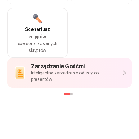
Scenariusz
5 typów
spersonalizowanych
skryptów
Zarządzanie Gośćmi
Inteligentne zarządzanie od listy do
prezentów
Szablony Zaproszeń
Wybierz styl, który lubisz, a Wasze wyjątkowe zaproszenie
ślubne będzie gotowe od razu
Ciepły róż
Typ szablonu