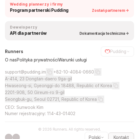
Wedding plannerzy i firmy
Program partnerski Pudding
Zostań partnerem →
Deweloperzy
API dla partnerów
Dokumentacja techniczna →
Runners
Pudding
O nas
Polityka prywatności
Warunki usługi
support@pudding.im
+82-10-4084-0660
A-414, 23 Dongtan-daero 9ga-gil
Hwaseong-si, Gyeonggi-do 18488, Republic of Korea
2201-908, 50 Gireum-ro 9-gil
Seongbuk-gu, Seoul 02721, Republic of Korea
CEO: Sunwook Kim
Numer rejestracyjny: 114-43-01402
© 2026 Runners. All rights reserved.
Polski
Kontakt