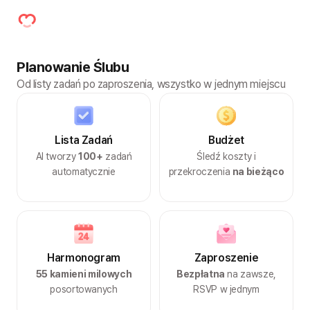
Planowanie Ślubu
Od listy zadań po zaproszenia, wszystko w jednym miejscu
Lista Zadań
Budżet
AI tworzy
100+
zadań
Śledź koszty i
automatycznie
przekroczenia
na bieżąco
Harmonogram
Zaproszenie
55 kamieni milowych
Bezpłatna
na zawsze,
posortowanych
RSVP w jednym