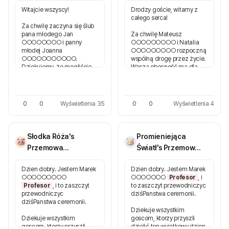
wspaniałego!
Dzisiaj będziemy
Witajcie wszyscy!
Drodzy goście, witamy z
Konferansjera
swiadkami głębokiego
całego serca!
2026-05-○○
polaczenia - dwoje ludzi
Za chwilę zaczyna się ślub
Pan młody Kamil ○○○○○
będzie skladac sobie
pana młodego Jan
Za chwilę Mateusz
Panna młoda Paulina
obietnice, laczyc swoje
○○○○○○○○ i panny
○○○○○○○○○ i Natalia
○○○○○○○○○○○○○
drogi w jedna
młodej Joanna
○○○○○○○○○ rozpoczną
wspólnąsciezke. Z pełną
○○○○○○○○○○○.
wspólną drogę przez życie.
swiadomoscia i sercem
Dziękujemy, że mogliście
Wasza obecność ma dla
pełnym ciepła blogoslawie
dziś przyjść!
nich ogromne znaczenie.
ten zwiazek. Niech wasza
wspólnądroga będzie pełną
Prosimy o zajęcie miejsc i
Prosimy o zajęcie miejsc i
spokoju, wzajemnego
wyciszenie telefonów.
wyciszenie telefonów, aby
0
0
Wyświetlenia 35
0
0
Wyświetlenia 4
zrozumienia i głębokiego
wspólnie przeżyć te piękną
wspólczucia.
Dziękujemy, że tu jesteście!
chwilę.
Dziękujemy, że jesteście
Słodka Róża's
Promieniejąca
tutaj z nami.
Przemowa
Światł's Przemowa
Celebransa
Celebransa
Dzien dobry. Jestem Marek
Dzien dobry. Jestem Marek
○○○○○○○○○
○○○○○○○
Profesor
, i
Profesor
, i to zaszczyt
to zaszczyt przewodniczyc
przewodniczyc
dziśPanstwa ceremonii.
dziśPanstwa ceremonii.
Dziekuje wszystkim
Dziekuje wszystkim
goscom, ktorzy przyszli
goscom, ktorzy przyszli
dzielić ten wyjątkowy dzien.