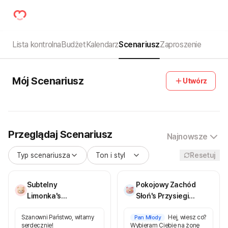
Lista kontrolna
Budżet
Kalendarz
Scenariusz
Zaproszenie
Mój Scenariusz
Utwórz
Przeglądaj Scenariusz
Najnowsze
Typ scenariusza
Ton i styl
Resetuj
Subtelny
Pokojowy Zachód
Limonka's
Słoń's Przysiegi
Scenariusz
Malzenskie
Szanowni Państwo, witamy
Hej, wiesz co?
Konferansjera
Pan Młody
serdecznie!
Wybieram Ciebie na żonę