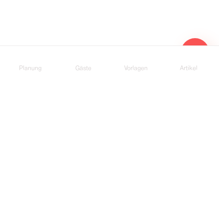
Planung
Gäste
Vorlagen
Artikel
Hochzeitsplaner & Dienstleister
Pudding Partnerprogramm
Partner werden →
Entwickler
Partner-API
Entwicklerdoku →
Runners
Pudding