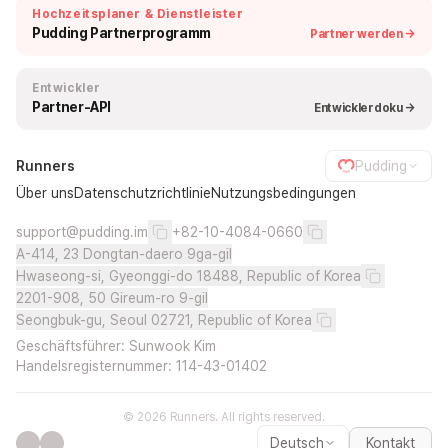
Hochzeitsplaner & Dienstleister
Pudding Partnerprogramm
Partner werden →
Entwickler
Partner-API
Entwicklerdoku →
Runners
Pudding
Über uns
Datenschutzrichtlinie
Nutzungsbedingungen
support@pudding.im
+82-10-4084-0660
A-414, 23 Dongtan-daero 9ga-gil
Hwaseong-si, Gyeonggi-do 18488, Republic of Korea
2201-908, 50 Gireum-ro 9-gil
Seongbuk-gu, Seoul 02721, Republic of Korea
Geschäftsführer: Sunwook Kim
Handelsregisternummer: 114-43-01402
© 2026 Runners. All rights reserved.
Deutsch
Kontakt