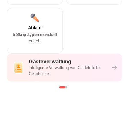
Ablauf
5 Skripttypen
individuell
erstellt
Gästeverwaltung
Intelligente Verwaltung von Gästeliste bis
Geschenke
Einladungsvorlagen
Wähle deinen Lieblingsstil und eure einzigartige
Hochzeitseinladung ist sofort fertig
Warmrosa
Vorlagentyp