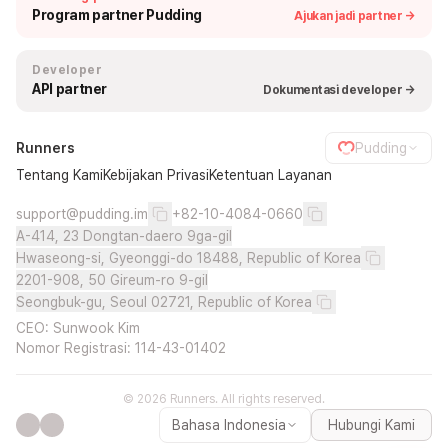
Program partner Pudding
Ajukan jadi partner →
Developer
API partner
Dokumentasi developer →
Runners
Pudding
Tentang Kami
Kebijakan Privasi
Ketentuan Layanan
support@pudding.im
+82-10-4084-0660
A-414, 23 Dongtan-daero 9ga-gil
Hwaseong-si, Gyeonggi-do 18488, Republic of Korea
2201-908, 50 Gireum-ro 9-gil
Seongbuk-gu, Seoul 02721, Republic of Korea
CEO: Sunwook Kim
Nomor Registrasi: 114-43-01402
© 2026 Runners. All rights reserved.
Bahasa Indonesia
Hubungi Kami