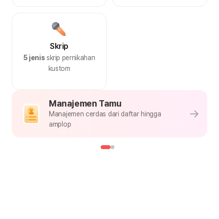
Skrip
5 jenis
skrip pernikahan
kustom
Manajemen Tamu
Manajemen cerdas dari daftar hingga
amplop
Template Undangan
Pilih gaya yang kamu suka, undangan pernikahan unik kalian
langsung siap
Pink Hangat
Jenis Template