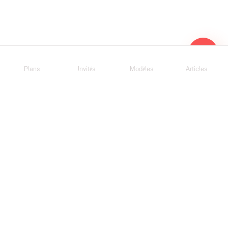
Plans
Invités
Modèles
Articles
Wedding planners et prestataires
Programme partenaire Pudding
Devenir partenaire →
Développeurs
API partenaire
Documentation technique →
Runners
Pudding
À propos
Politique de confidentialité
Conditions d'utilisation