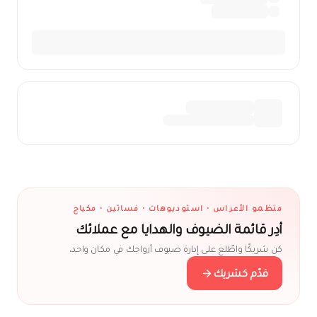
منظمو الأعراس · استوديوهات · فساتين · مكياج
أدِر قائمة الضيوف والهدايا مع عملائك
كن شريكًا واطّلع على إدارة ضيوف أزواجك في مكان واحد.
قدّم كشريك