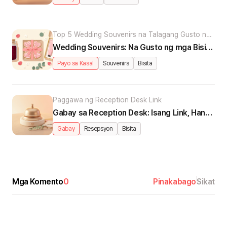
Top 5 Wedding Souvenirs na Talagang Gusto ng
mga Bisita
Wedding Souvenirs: Na Gusto ng mga Bisita vs Nagpapahirap sa Kanila
Payo sa Kasal
Souvenirs
Bisita
Paggawa ng Reception Desk Link
Gabay sa Reception Desk: Isang Link, Handa Na sa Araw ng Kasal
Gabay
Resepsyon
Bisita
Mga Komento
0
Pinakabago
Sikat