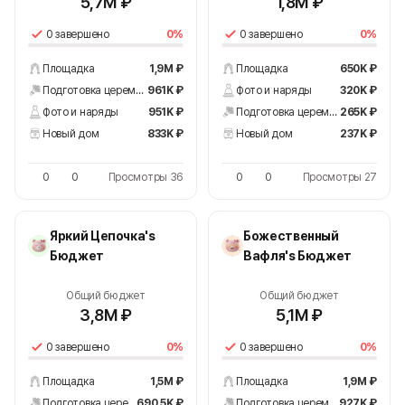
5,7M ₽
1,8M ₽
0 завершено
0%
0 завершено
0%
Площадка
1,9M ₽
Площадка
650K ₽
Подготовка церемонии
961K ₽
Фото и наряды
320K ₽
Фото и наряды
951K ₽
Подготовка церемонии
265K ₽
Новый дом
833K ₽
Новый дом
237K ₽
0
0
Просмотры 36
0
0
Просмотры 27
Яркий Цепочка's
Божественный
Бюджет
Вафля's Бюджет
Общий бюджет
Общий бюджет
3,8M ₽
5,1M ₽
0 завершено
0%
0 завершено
0%
Площадка
1,5M ₽
Площадка
1,9M ₽
Подготовка церемонии
690,5K ₽
Подготовка церемонии
927K ₽