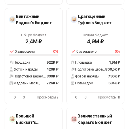
Винтажный
Драгоценный
Родник's Бюджет
Туфли's Бюджет
Общий бюджет
Общий бюджет
2,4M ₽
4,9M ₽
0 завершено
0%
0 завершено
0%
Площадка
922K ₽
Площадка
1,9M ₽
Фото и наряды
420K ₽
Подготовка церемонии
800,5K ₽
Подготовка церемонии
390K ₽
Фото и наряды
796K ₽
Медовый месяц
226K ₽
Новый дом
534K ₽
0
0
Просмотры 2
0
0
Просмотры 11
Большой
Величественный
Бисквит's
Карам's Бюджет
Бюджет