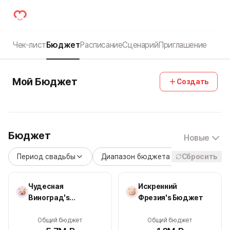
Чек-лист
Бюджет
Расписание
Сценарий
Приглашение
Мой Бюджет
Создать
Бюджет
Новые
Период свадьбы
Диапазон бюджета
Сбросить
Стиль св
Чудесная
Искренний
Виноград's
Фрезия's Бюджет
Бюджет
Общий бюджет
Общий бюджет