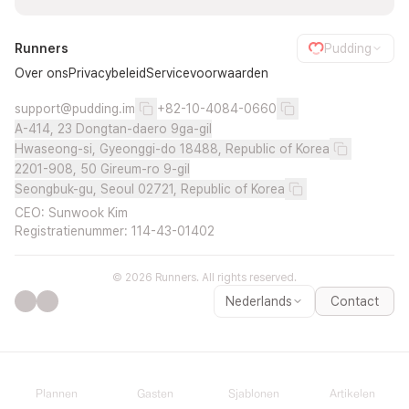
Runners
Pudding
Over ons
Privacybeleid
Servicevoorwaarden
support@pudding.im
+82-10-4084-0660
A-414, 23 Dongtan-daero 9ga-gil
Hwaseong-si, Gyeonggi-do 18488, Republic of Korea
2201-908, 50 Gireum-ro 9-gil
Seongbuk-gu, Seoul 02721, Republic of Korea
CEO: Sunwook Kim
Registratienummer: 114-43-01402
© 2026 Runners. All rights reserved.
Nederlands
Contact
Plannen
Gasten
Sjablonen
Artikelen