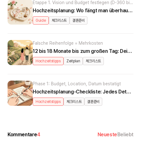
Etappe 1. Vision und Budget festlegen (D-360 bis
D-270)
Hochzeitsplanung: Wo fängt man überhaupt an?
Guide
체크리스트
결혼준비
Falsche Reihenfolge = Mehrkosten
12 bis 18 Monate bis zum großen Tag: Deine Hochzeits-Timeline
Hochzeitstipps
Zeitplan
체크리스트
Phase 1: Budget, Location, Datum bestatigt
Hochzeitsplanung-Checkliste: Jedes Detail, das ihr ubersehen konntet
Hochzeitstipps
체크리스트
결혼준비
Kommentare
4
Neueste
Beliebt