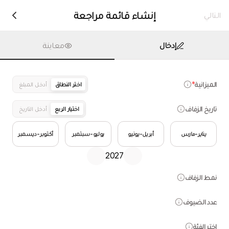
إنشاء قائمة مراجعة
التالي
إدخال
معاينة
الميزانية
*
اختر النطاق
أدخل المبلغ
تاريخ الزفاف
اختيار الربع
أدخل التاريخ
يناير-مارس
أبريل-يونيو
يوليو-سبتمبر
أكتوبر-ديسمبر
2027
نمط الزفاف
عدد الضيوف
اختر الفئة