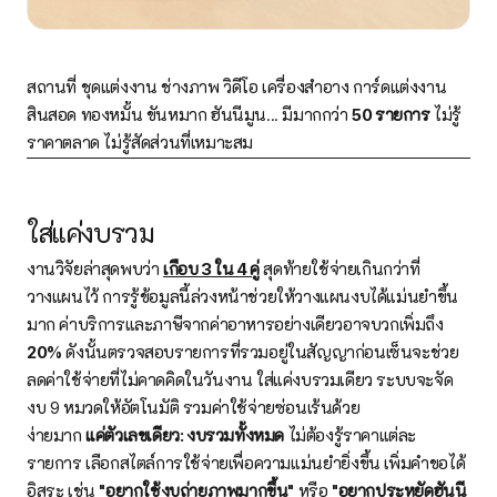
สถานที่ ชุดแต่งงาน ช่างภาพ วิดีโอ เครื่องสำอาง การ์ดแต่งงาน
สินสอด ทองหมั้น ขันหมาก ฮันนีมูน... มีมากกว่า
50 รายการ
ไม่รู้
ราคาตลาด ไม่รู้สัดส่วนที่เหมาะสม
ใส่แค่งบรวม
งานวิจัยล่าสุดพบว่า
เกือบ 3 ใน 4 คู่
สุดท้ายใช้จ่ายเกินกว่าที่
วางแผนไว้ การรู้ข้อมูลนี้ล่วงหน้าช่วยให้วางแผนงบได้แม่นยำขึ้น
มาก ค่าบริการและภาษีจากค่าอาหารอย่างเดียวอาจบวกเพิ่มถึง
20%
ดังนั้นตรวจสอบรายการที่รวมอยู่ในสัญญาก่อนเซ็นจะช่วย
ลดค่าใช้จ่ายที่ไม่คาดคิดในวันงาน ใส่แค่งบรวมเดียว ระบบจะจัด
งบ 9 หมวดให้อัตโนมัติ รวมค่าใช้จ่ายซ่อนเร้นด้วย
ง่ายมาก
แค่ตัวเลขเดียว: งบรวมทั้งหมด
ไม่ต้องรู้ราคาแต่ละ
รายการ เลือกสไตล์การใช้จ่ายเพื่อความแม่นยำยิ่งขึ้น เพิ่มคำขอได้
อิสระ เช่น
"อยากใช้งบถ่ายภาพมากขึ้น"
หรือ
"อยากประหยัดฮันนี