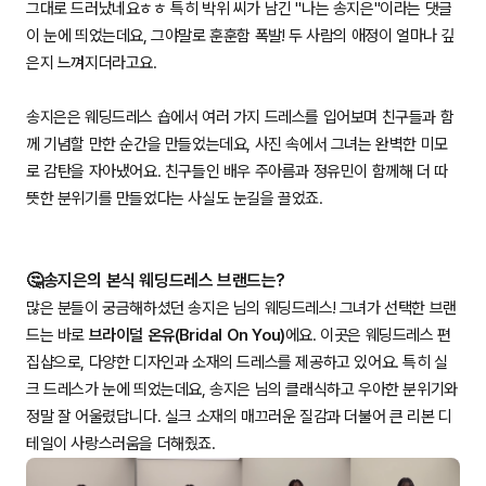
그대로 드러났네요ㅎㅎ 특히 박위 씨가 남긴 "나는 송지은"이라는 댓글
이 눈에 띄었는데요, 그야말로 훈훈함 폭발! 두 사람의 애정이 얼마나 깊
은지 느껴지더라고요.
송지은은 웨딩드레스 숍에서 여러 가지 드레스를 입어보며 친구들과 함
께 기념할 만한 순간을 만들었는데요, 사진 속에서 그녀는 완벽한 미모
로 감탄을 자아냈어요. 친구들인 배우 주아름과 정유민이 함께해 더 따
뜻한 분위기를 만들었다는 사실도 눈길을 끌었죠.
🤔송지은의 본식 웨딩드레스 브랜드는?
많은 분들이 궁금해하셨던 송지은 님의 웨딩드레스! 그녀가 선택한 브랜
드는 바로
브라이덜 온유(Bridal On You)
에요. 이곳은 웨딩드레스 편
집샵으로, 다양한 디자인과 소재의 드레스를 제공하고 있어요. 특히 실
크 드레스가 눈에 띄었는데요, 송지은 님의 클래식하고 우아한 분위기와
정말 잘 어울렸답니다. 실크 소재의 매끄러운 질감과 더불어 큰 리본 디
테일이 사랑스러움을 더해줬죠.