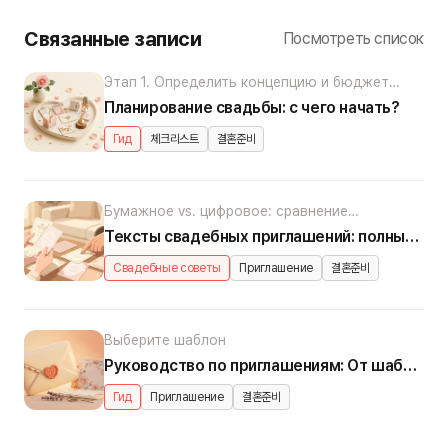
Связанные записи
Посмотреть список
Этап 1. Определить концепцию и бюджет
(Д-360 до Д-270)
Планирование свадьбы: с чего начать?
Гид
체크리스트
결혼준비
Бумажное vs. цифровое: сравнение
стоимости и особенностей
Тексты свадебных приглашений: полные примеры по разделам
Свадебные советы
Приглашение
결혼준비
Выберите шаблон
Руководство по приглашениям: От шаблона до отслеживания гостей
Гид
Приглашение
결혼준비