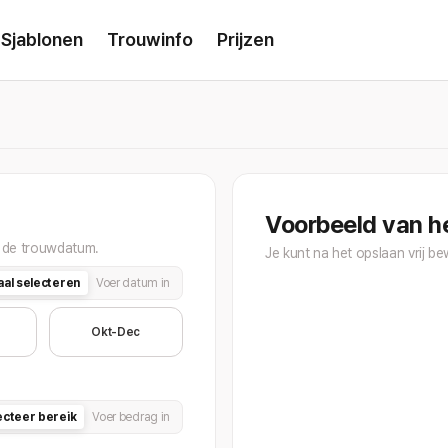
Sjablonen
Trouwinfo
Prijzen
Voorbeeld van h
an de trouwdatum.
Je kunt na het opslaan vrij b
aal selecteren
Voer datum in
Okt-Dec
ecteer bereik
Voer bedrag in