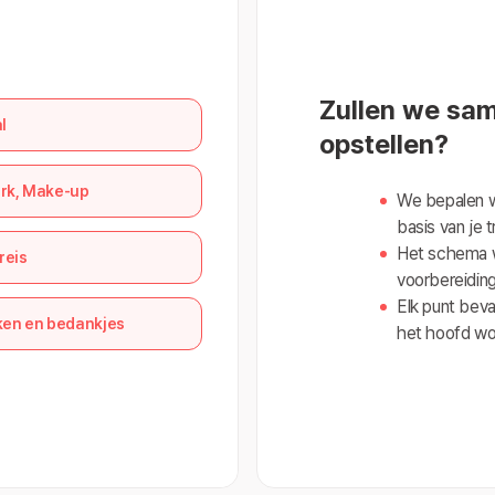
Zullen we sa
l
opstellen?
urk, Make-up
We bepalen w
basis van je
Het schema w
reis
voorbereiding
Elk punt beva
en en bedankjes
het hoofd wo