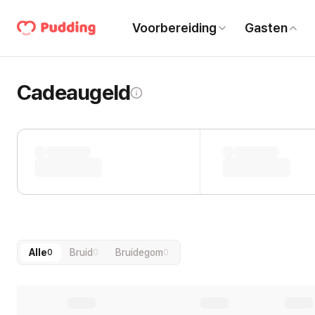
Voorbereiding
Gasten
Cadeaugeld
Alle
Bruid
Bruidegom
0
0
0