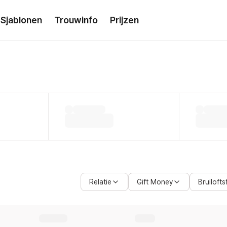
Sjablonen
Trouwinfo
Prijzen
Relatie
Gift Money
Bruilofts