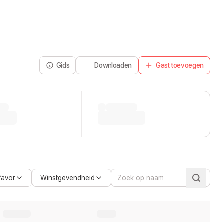
Gids
Downloaden
Gast toevoegen
favor
Winstgevendheid